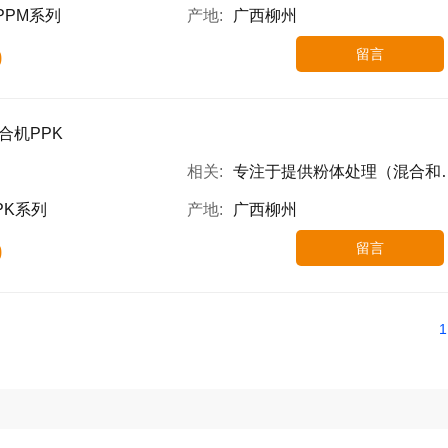
PPM系列
产地:
广西柳州
0
留言
合机PPK
相关:
专注于提供粉体处理（混合和颗粒设计为主）设备,高粘高固搅拌设备和粉液自动上料系统的高端智能装备解决方案
PK系列
产地:
广西柳州
0
留言
1