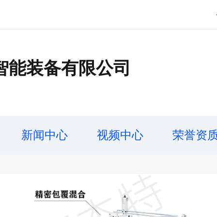
智能装备有限公司
新闻中心
视频中心
荣誉资