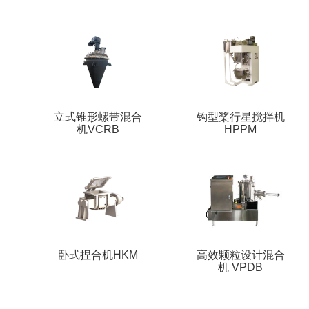
B
立式锥形螺带混合
钩型桨行星搅拌机
机VCRB
HPPM
卧式捏合机HKM
高效颗粒设计混合
机 VPDB