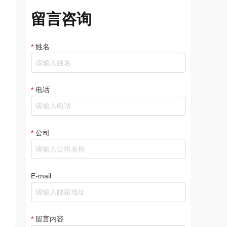
留言咨询
*
姓名
*
电话
*
公司
E-mail
*
留言内容