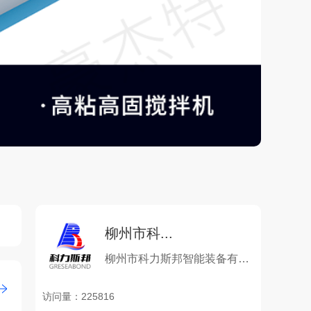
柳州市科...
柳州市科力斯邦智能装备有限公司
访问量：225816