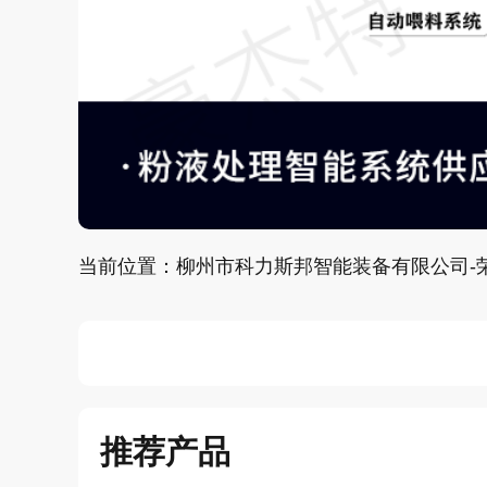
当前位置：柳州市科力斯邦智能装备有限公司-
推荐产品