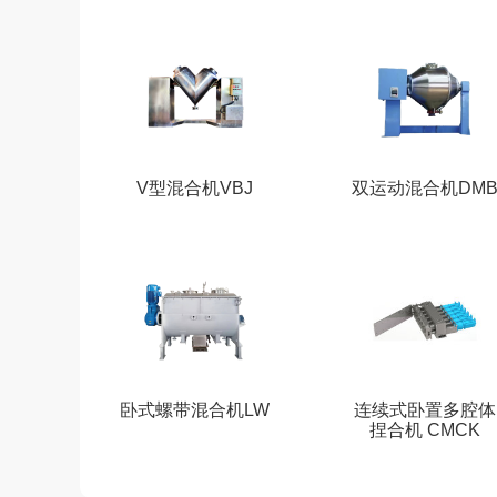
V型混合机VBJ
双运动混合机DM
卧式螺带混合机LW
连续式卧置多腔体
捏合机 CMCK